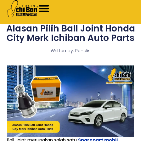
Skip
to
content
Alasan Pilih Ball Joint Honda
City Merk Ichiban Auto Parts
Written by:
Penulis
Ball Joint merupakan salah satu
Sparepart mobil