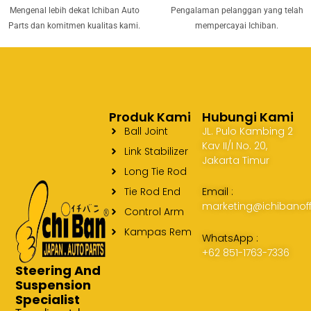
Mengenal lebih dekat Ichiban Auto
Pengalaman pelanggan yang telah
Parts dan komitmen kualitas kami.
mempercayai Ichiban.
Produk Kami
Hubungi Kami
Ball Joint
JL. Pulo Kambing 2
Kav II/I No. 20,
Link Stabilizer
Jakarta Timur
Long Tie Rod
Tie Rod End
Email :
marketing@ichibanoff
Control Arm
Kampas Rem
WhatsApp :
+62 851-1763-7336
Steering And
Suspension
Specialist