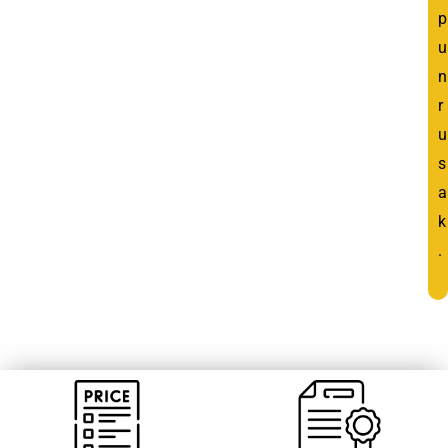
p
u
n
r
u
s
a
k
.