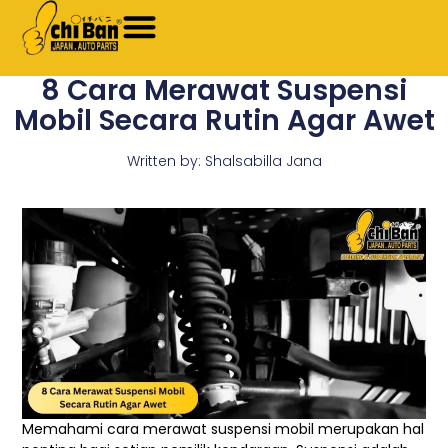
Skip
to
content
8 Cara Merawat Suspensi
Mobil Secara Rutin Agar Awet
Written by:
Shalsabilla Jana
Memahami cara merawat suspensi mobil merupakan hal