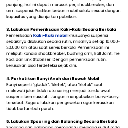
panjang, hal ini dapat merusak per, shockbreaker, dan
arm suspensi. Pastikan beban mobil selalu sesuai dengan
kapasitas yang dianjurkan pabrikan.
3. Lakukan Pemeriksaan Kaki-Kaki Secara Berkala
Pemeriksaan
Kaki-Kaki mobil
khususnya suspensi
sebaiknya dilakukan secara rutin, misalnya setiap 10.000–
20.000 km atau saat servis berkala. Pemeriksaan ini
meliputi kondisi shockbreaker, bushing arm, Ball Joint, Tie
Rod, dan Link Stabilizer. Dengan pemeriksaan rutin,
kerusakan bisa terdeteksi sejak dini.
4. Perhatikan Bunyi Aneh dari Bawah Mobil
Bunyi seperti “gluduk”, “kletek”, atau “klotok” saat
melewati jalan tidak rata sering menjadi tanda awal
suspensi bermasalah. Jangan mengabaikan bunyi-bunyi
tersebut. Segera lakukan pengecekan agar kerusakan
tidak bertambah parah.
5. Lakukan Spooring dan Balancing Secara Berkala
Spooring dan balancing membantu menjaga sudut roda