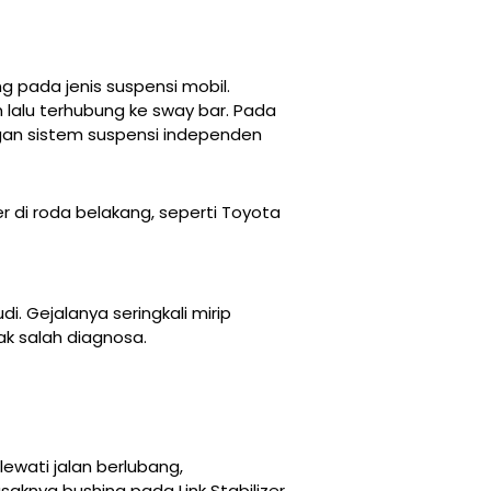
ung pada jenis suspensi mobil.
 lalu terhubung ke sway bar. Pada
ngan sistem suspensi independen
er di roda belakang, seperti Toyota
i. Gejalanya seringkali mirip
ak salah diagnosa.
lewati jalan berlubang,
saknya bushing pada Link Stabilizer