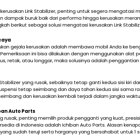
erusakan Link Stabilizer, penting untuk segera mengatasi mas
an dampak buruk baik dari performa hingga kerusakan mera
kah berikut sebagai solusi mengatasi kerusakan Link Stabiliz
rcaya
an gejala kerusakan adalah membawa mobil Anda ke beng
 Pemeriksaan ini bisa dilakukan dengan menggunakan alat p
aus, retak, atau longgar, maka solusinya adalah penggantian
 Stabilizer yang rusak, sebaiknya tetap ganti kedua sisi kiri
spensi tetap seimbang dan daya tahan kedua sisi sama rata
 seimbang dan kerusakan kembali terjadi dalam jangka waktu
iban Auto Parts
ng rusak, penting memilih produk pengganti yang kuat, presis
edia di Indonesia adalah Ichiban Auto Parts. Alasan kenapa Li
 yang sudah teruji serta harganya yang bersahabat untuk 1 set