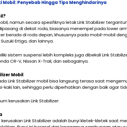
i Mobil: Penyebab Hingga Tips Menghindarinya
il?
mobil, namun secara spesifiknya letak Link Stabilizer tergant
 dipasang di dekat roda, biasanya menempel pada lower arm
izer berada di roda depan, khususnya pada mobil-mobil de
Suzuki Ertiga, dan lainnya.
i sistem suspensi lebih kompleks juga dibekali Link Stabiliz
Honda CR-V, Nissan X-Trail, dan sebagainya.
lizer Mobil
ada Link Stabilizer mobil bisa langsung terasa saat mengemud
kaki lain, sehingga perlu diperhatikan dengan baik agar tid
m kerusakan Link Stabilizer:
a
kerusakan Link Stabilizer adalah bunyi kletek-kletek saat me
lokkan. Bunyi ini berasal dari longgarnya sambungan atau ru