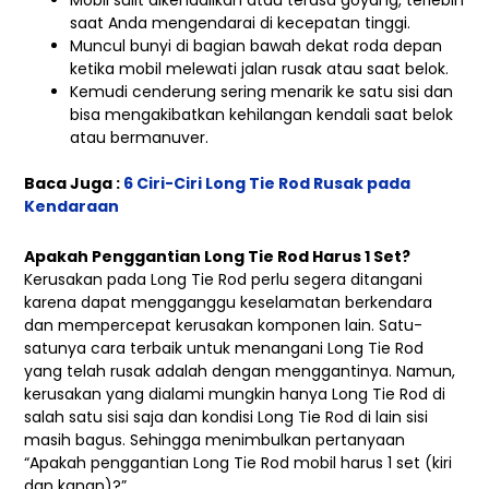
Mobil sulit dikendalikan atau terasa goyang, terlebih
saat Anda mengendarai di kecepatan tinggi.
Muncul bunyi di bagian bawah dekat roda depan
ketika mobil melewati jalan rusak atau saat belok.
Kemudi cenderung sering menarik ke satu sisi dan
bisa mengakibatkan kehilangan kendali saat belok
atau bermanuver.
Baca Juga :
6 Ciri-Ciri Long Tie Rod Rusak pada
Kendaraan
Apakah Penggantian Long Tie Rod Harus 1 Set?
Kerusakan pada Long Tie Rod perlu segera ditangani
karena dapat mengganggu keselamatan berkendara
dan mempercepat kerusakan komponen lain. Satu-
satunya cara terbaik untuk menangani Long Tie Rod
yang telah rusak adalah dengan menggantinya. Namun,
kerusakan yang dialami mungkin hanya Long Tie Rod di
salah satu sisi saja dan kondisi Long Tie Rod di lain sisi
masih bagus. Sehingga menimbulkan pertanyaan
“Apakah penggantian Long Tie Rod mobil harus 1 set (kiri
dan kanan)?”