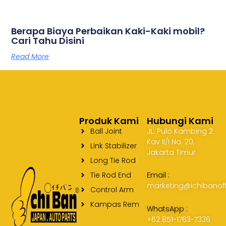
Berapa Biaya Perbaikan Kaki-Kaki mobil?
Cari Tahu Disini
Read More
Produk Kami
Hubungi Kami
Ball Joint
JL. Pulo Kambing 2
Kav II/I No. 20,
Link Stabilizer
Jakarta Timur
Long Tie Rod
Tie Rod End
Email :
marketing@ichibanoff
Control Arm
Kampas Rem
WhatsApp :
+62 851-1763-7336