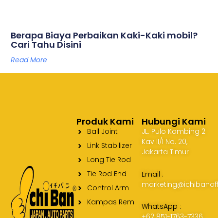
Berapa Biaya Perbaikan Kaki-Kaki mobil?
Cari Tahu Disini
Read More
Produk Kami
Hubungi Kami
Ball Joint
JL. Pulo Kambing 2
Kav II/I No. 20,
Link Stabilizer
Jakarta Timur
Long Tie Rod
Tie Rod End
Email :
marketing@ichibanoff
Control Arm
Kampas Rem
WhatsApp :
+62 851-1763-7336