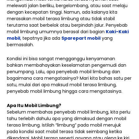
melewati jalan berliku, bergelombang, atau saat melaju
dengan kecepatan tinggi. Namun, ada kalanya kita
merasakan mobil terasa limbung atau tidak stabil
terutama saat berbelok atau berpindah jalur. Penyebab
mobil limbung umumnya berasal dari bagian
Kaki-Kaki
mobil
, tepatnya jika ada
Sparepart mobil
yang
bermasalah.
Kondisi ini bisa sangat mengganggu kenyamanan
bahkan membahayakan keselamatan pengemudi dan
penumpang. Lalu, apa penyebab mobil limbung dan
bagaimana cara mengatasinya? Mari kita bahas satu per
satu, mulai dari apa maksud mobil terasa limbung,
penyebab mobil limbung hingga cara mengatasinya.
Apa Itu Mobil Limbung?
Sebelum membahas penyebab mobil limbung, kita perlu
tahu terlebih dahulu apa yang dimaksud dengan mobil
terasa limbung. Istilah “limbung” pada mobil merujuk
pada kondisi saat mobil terasa tidak seimbang ketika
dikendarai. Mobil terasa seperti goyang atau oleng ke kiri