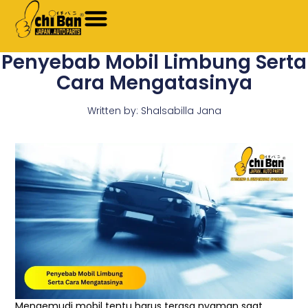
Skip
to
content
Penyebab Mobil Limbung Serta
Cara Mengatasinya
Written by:
Shalsabilla Jana
Mengemudi mobil tentu harus terasa nyaman saat