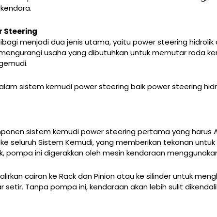
kendara.
 Steering
gi menjadi dua jenis utama, yaitu power steering hidrolik d
 mengurangi usaha yang dibutuhkan untuk memutar roda k
gemudi.
lam sistem kemudi power steering baik power steering hidr
onen sistem kemudi power steering pertama yang harus An
g ke seluruh Sistem Kemudi, yang memberikan tekanan unt
lik, pompa ini digerakkan oleh mesin kendaraan menggunaka
rkan cairan ke Rack dan Pinion atau ke silinder untuk men
r. Tanpa pompa ini, kendaraan akan lebih sulit dikendalik