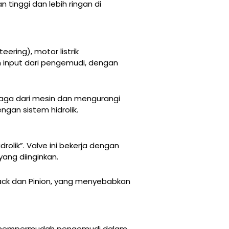
tinggi dan lebih ringan di
ring), motor listrik
n input dari pengemudi, dengan
naga dari mesin dan mengurangi
ngan sistem hidrolik.
lik”. Valve ini bekerja dengan
ang diinginkan.
 Rack dan Pinion, yang menyebabkan
ang mempermudah pengemudi dalam