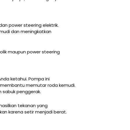
an power steering elektrik.
emudi dan meningkatkan
olik maupun power steering
da ketahui. Pompa ini
uk membantu memutar roda kemudi.
n sabuk penggerak.
ghasilkan tekanan yang
an karena setir menjadi berat.