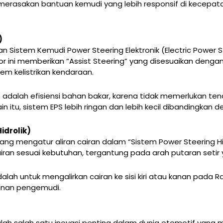
erasakan bantuan kemudi yang lebih responsif di kecepatan 
)
istem Kemudi Power Steering Elektronik (Electric Power Stee
r ini memberikan “Assist Steering” yang disesuaikan denga
tem kelistrikan kendaraan.
 adalah efisiensi bahan bakar, karena tidak memerlukan te
itu, sistem EPS lebih ringan dan lebih kecil dibandingkan de
idrolik)
 mengatur aliran cairan dalam “Sistem Power Steering Hidro
an sesuai kebutuhan, tergantung pada arah putaran setir y
alah untuk mengalirkan cairan ke sisi kiri atau kanan pada
ginan pengemudi.
alah salah satu inovasi penting dalam dunia otomotif y