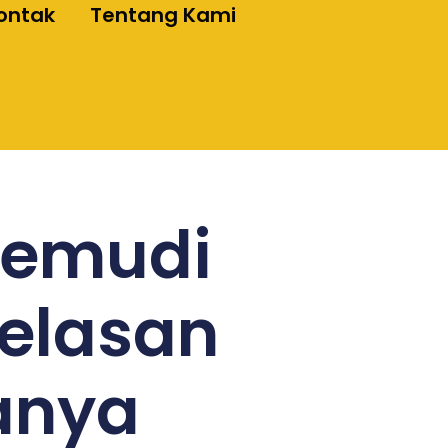
ontak
Tentang Kami
Kemudi
jelasan
anya