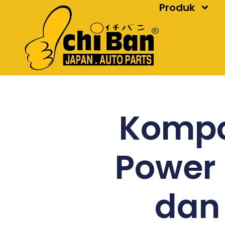
Produk
Skip
to
content
Kompo
Power 
dan